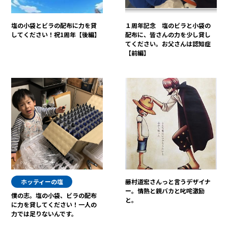
塩の小袋とビラの配布に力を貸
１周年記念 塩のビラと小袋の
してください！祝1周年【後編】
配布に、皆さんの力を少し貸し
てください。お父さんは認知症
【前編】
ホッティーの塩
藤村道宏さんっと言うデザイナ
ー。情熱と親バカと叱咤激励
僕の志。塩の小袋、ビラの配布
と。
に力を貸してください！一人の
力では足りないんです。