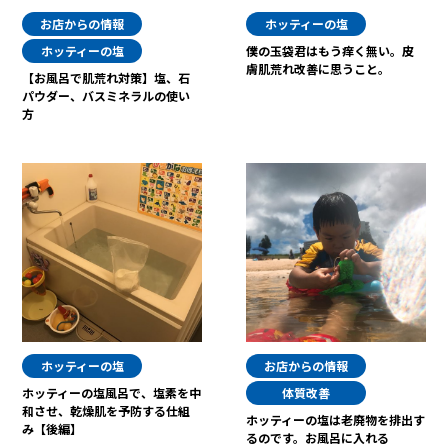
お店からの情報
ホッティーの塩
ホッティーの塩
僕の玉袋君はもう痒く無い。皮
膚肌荒れ改善に思うこと。
【お風呂で肌荒れ対策】塩、石
パウダー、バスミネラルの使い
方
ホッティーの塩
お店からの情報
ホッティーの塩風呂で、塩素を中
体質改善
和させ、乾燥肌を予防する仕組
ホッティーの塩は老廃物を排出す
み【後編】
るのです。お風呂に入れる