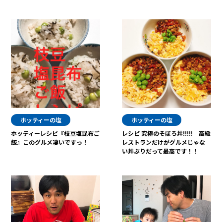
ホッティーの塩
ホッティーの塩
ホッティーレシピ『枝豆塩昆布ご
レシピ 究極のそぼろ丼!!!!! 高級
飯』このグルメ凄いですっ！
レストランだけがグルメじゃな
い丼ぶりだって最高です！！