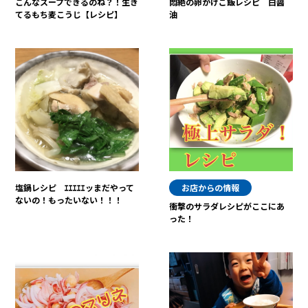
こんなスープできるのね？！生き
悶絶の卵かけご飯レシピ 白醤
てるもち麦こうじ【レシピ】
油
塩鍋レシピ ｴｴｴｴｴッまだやって
お店からの情報
ないの！もったいない！！！
衝撃のサラダレシピがここにあ
った！