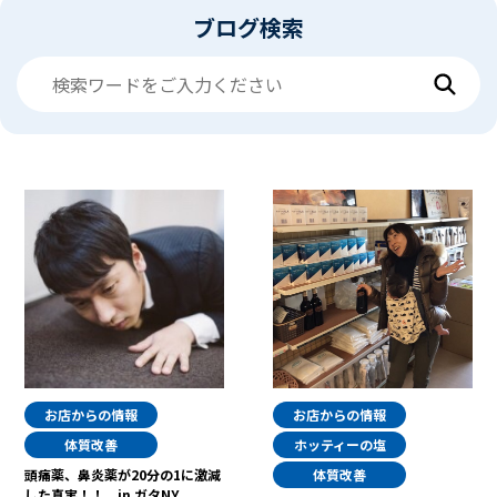
ブログ検索
お店からの情報
お店からの情報
体質改善
ホッティーの塩
頭痛薬、鼻炎薬が20分の1に激減
体質改善
した真実！！ in ガタNY