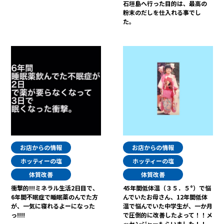
石垣島へ行った目的は、最高の
粉末のだしを仕入れる事でし
た。
お店からの情報
お店からの情報
ホッティーの塩
ホッティーの塩
体質改善
体質改善
衝撃的!!!ミネラル生活2日目で、
45年間低体温（３５．５°）で悩
6年間不眠症で睡眠薬のんでた方
んでいたお母さん、12年間低体
が、一気に寝れるよーになった
温で悩んでいた中学生が、一か月
っ!!!!
で圧倒的に改善したよって！！メ
ッセンジャーもらいました！！