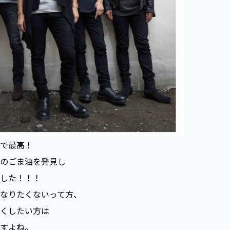
で最高！
のごま油を発見し
した！！！
なりたくないって方、
くしたい方は
すよね。