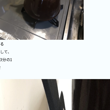
る
して、
3分の1
2