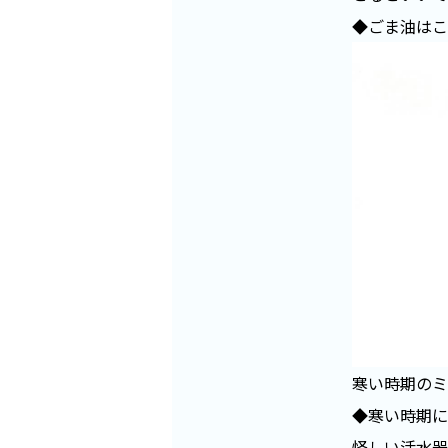
◆ごま油はこ
寒い時期のミ
◆寒い時期に
怪しい活水器