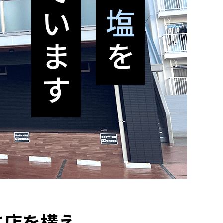
を
に店を構え