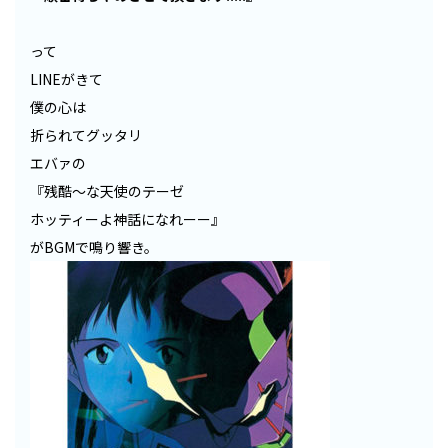
って
LINEがきて
僕の心は
折られてグッタリ
エバァの
『残酷〜な天使のテーゼ
ホッティーよ神話になれーー』
がBGMで鳴り響き。