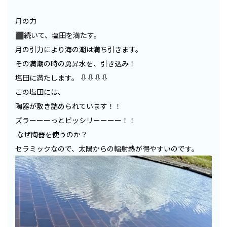
月の力
⬛︎続いて、塩田を満たす。
月の引力により海の潮は満ち引きます。
その満潮の時の勇昇水を、引き込み！
塩田に満たします。 ⇩⇩⇩⇩
この塩田には、
陶器が敷き詰められています！！
ズラーーーっとビッシリーーーー！！
なぜ陶器を使うのか？
セラミックなので、太陽からの輻射熱が得やすいのです。