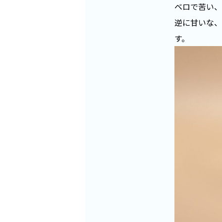
ベロで苦い、
逆に甘いな、
す。