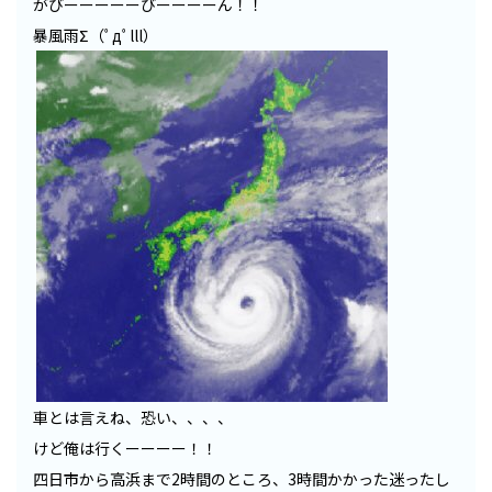
がびーーーーーびーーーーん！！
暴風雨Σ（ﾟдﾟlll）
車とは言えね、恐い、、、、
けど俺は行くーーーー！！
四日市から高浜まで2時間のところ、3時間かかった迷ったし