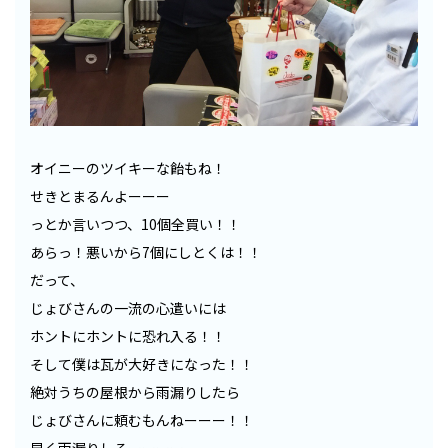
オイニーのツイキーな飴もね！
せきとまるんよーーー
っとか言いつつ、10個全買い！！
あらっ！悪いから7個にしとくは！！
だって、
じょびさんの一流の心遣いには
ホントにホントに恐れ入る！！
そして僕は瓦が大好きになった！！
絶対うちの屋根から雨漏りしたら
じょびさんに頼むもんねーーー！！
早く雨漏りしろーーーー