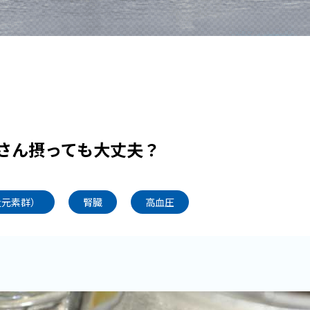
さん摂っても大丈夫？
量元素群）
腎臓
高血圧