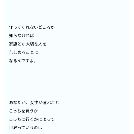
守ってくれないどころか
知らなければ
家族とか大切な人を
苦しめることに
なるんですよ。
あなたが、女性が選ぶこと
こっちを買うか
こっちに行くかによって
世界っていうのは