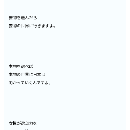
安物を選んだら
安物の世界に行きますよ。
本物を選べば
本物の世界に日本は
向かっていくんですよ。
女性が選ぶ力を