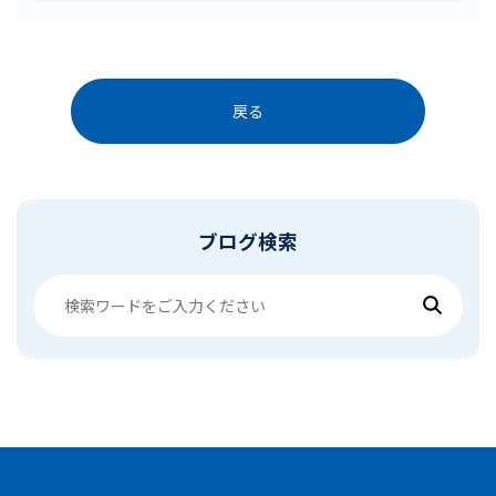
戻る
ブログ検索