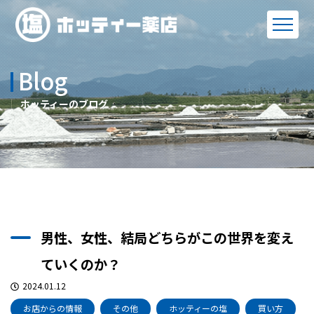
Blog
ホッティーのブログ
男性、女性、結局どちらがこの世界を変え
ていくのか？
2024.01.12
お店からの情報
その他
ホッティーの塩
買い方