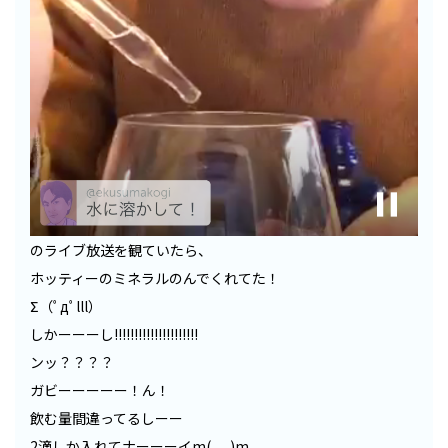
のライブ放送を観ていたら、
ホッティーのミネラルのんでくれてた！
Σ（ﾟдﾟlll）
しかーーーし!!!!!!!!!!!!!!!!!!!!!
ンッ？？？？
ガビーーーーー！ん！
飲む量間違ってるしーー
2滴しか入れてナーーーイm(_ _)m