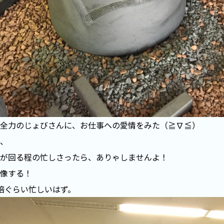
全力のじょびさんに、お仕事への愛情をみた（≧∇≦）
、
が回る程の忙しさったら、ありゃしませんよ！
像する！
倍ぐらい忙しいはず。