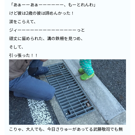
「あぁーーあぁーーーーーー、もーとれんわ」
けど彼は2歳の彼は諦めんかった！
涙をこらえて、
ジィーーーーーーーーーーーーーーっと
頑丈に留められた、溝の鉄柵を見つめ、
そして、
引っ張った！！
こりゃ、大人でも、今日さりゅーがあってる武藤敬司でも無