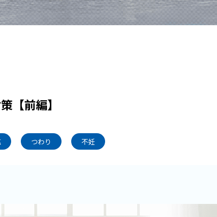
対策【前編】
塩
つわり
不妊