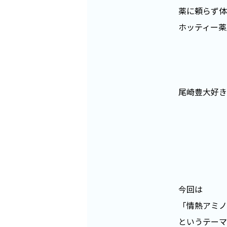
薬に頼らず体
ホッティー薬
尾崎豊大好き
今回は
「情熱アミノ
というテーマ