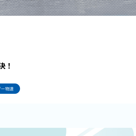
決！
ゲー物達