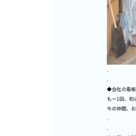
.
.
◆会社の看板
もー1回、初
今の仲間、お
.
.