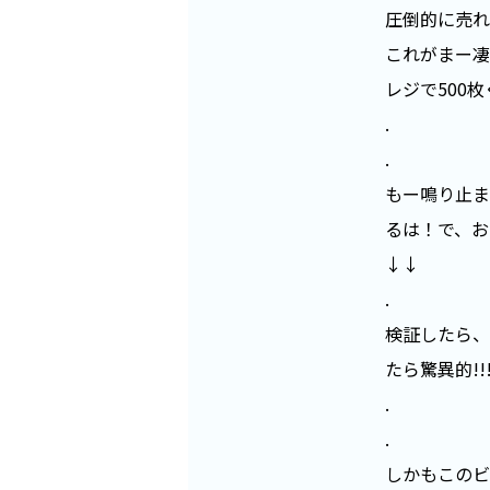
圧倒的に売れ
これがまー凄
レジで500
.
.
もー鳴り止ま
るは！で、お
↓↓
.
検証したら、
たら驚異的!!!
.
.
しかもこのビ