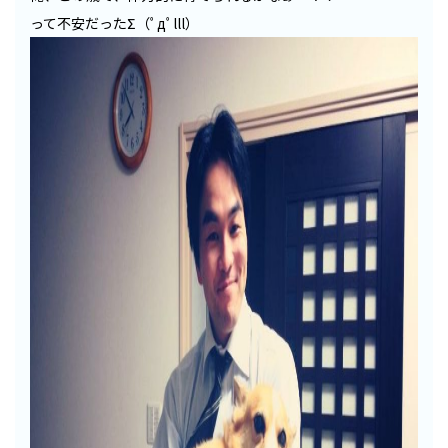
って不安だったΣ（ﾟдﾟlll）