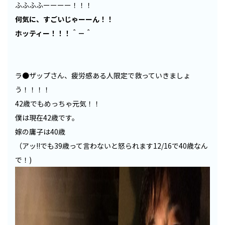
ふふふふーーーー！！！
何気に、すごいじゃーーん！！
ホッティー！！！＾－＾
ラ●ザップさん、疲労感ある人限定で救っていきましょ
う！！！！
42歳でもめっちゃ元気！！
僕は現在42歳です。
嫁の庸子は40歳
（アッ!!でも39歳って言わないと怒られます12/16で40歳なん
で！)