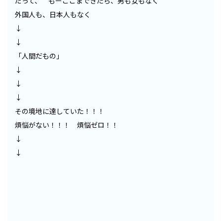
だって、 もーここまできたら、男も女もなく
外国人も、日本人もなく
↓
↓
「人間だもの」
↓
↓
↓
その境地に達していた！！！
煩悩がない！！！ 煩悩ゼロ！！
↓
↓