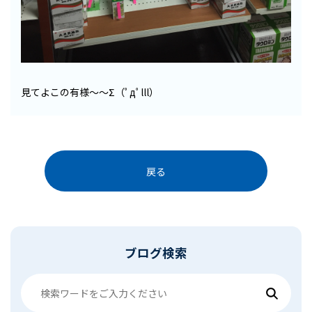
見てよこの有様〜〜Σ（ﾟдﾟlll）
戻る
ブログ検索