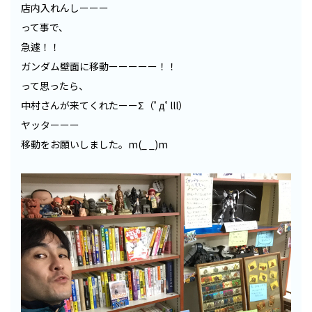
店内入れんしーーー
って事で、
急遽！！
ガンダム壁面に移動ーーーーー！！
って思ったら、
中村さんが来てくれたーーΣ（ﾟдﾟlll）
ヤッターーー
移動をお願いしました。m(_ _)m