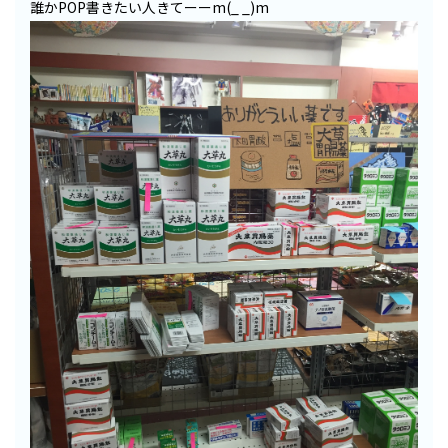
誰かPOP書きたい人きてーーm(_ _)m