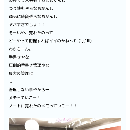
おみくじ大会も作らなあかんし
つり銭もやらなあかんし
商品に値段張らなあかんし
ヤバすぎでしょ！！
そーいや、売れたのって
どーやって把握すればイイのかね〜Σ（ﾟдﾟlll）
わからーん。
手書きやな
圧倒的手書き管理やな
最大の管理は
↓
管理しない事やからー
メモっていこー！
ノートに売れたのメモっていこー！！