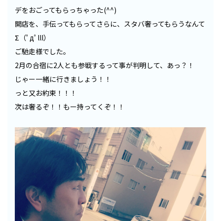
デをおごってもらっちゃった(^^)
開店を、手伝ってもらってさらに、スタバ奢ってもらうなんて
Σ（ﾟдﾟlll）
ご馳走様でした。
2月の合宿に2人とも参戦するって事が判明して、あっ？！
じゃー一緒に行きましょう！！
っと又お約束！！！
次は奢るぞ！！もー持ってくぞ！！