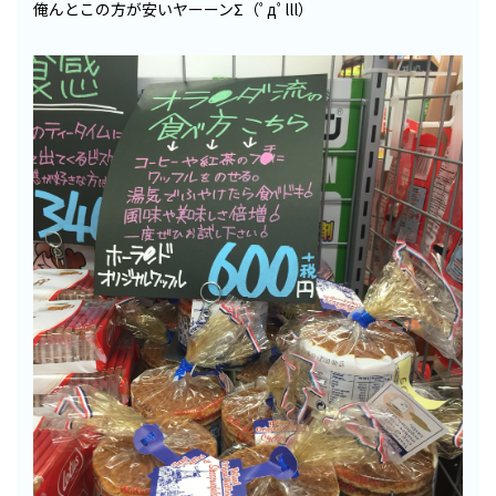
俺んとこの方が安いヤーーンΣ（ﾟдﾟlll）