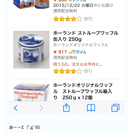
あーーΣ（ﾟдﾟlll）