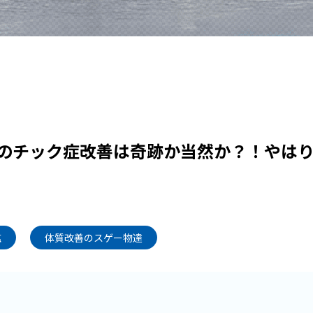
のチック症改善は奇跡か当然か？！やは
塩
体質改善のスゲー物達