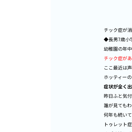
チック症が消
◆長男7歳小
幼稚園の年中
チック症があ
ここ最近は声
ホッティーの
症状が全く出
昨日ふと気付き
誰が見てもわ
何年も続いて
トゥレット症