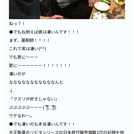
ねっ？！
◆でもね例えば彼は凄いんです！！！
まず、薬剤師！！！！
これで実は凄い(^^)
でも更にーーー
更にーーーーーー！！！！！！！
凄いのが
なななななななななななんと
↓
「クスリが好きじゃない」
ぷぷぷぷぷーーー(´༎ຶ۝༎ຶ)
ウケるわー。
◆でも凄いのも本当凄いんです！！
大正製薬のリビタシリーズの日本歴代販売個数1位の記録を持