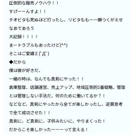
圧倒的な販売ノウハウ！！
すげーーんすよ！！
チオビタも死ぬほど打ったし、リビタももー一勝つくがえせ
なあであろう
大記録！！！！
まートラブルもあったけど(^^)
そこはご愛嬌∑(ﾟДﾟ)
◆だから
僕は彼が好きだ、
一緒の時は、なんでも真剣にやった！！
倉庫整理、店舗運営、売上アップ、地域圧倒的1番戦略、管理
とは管理しない手法だ、何のために働いてるか？！
などなど、真剣にやったから全てが楽しかったし、逆算思考
で全て成功させた！！
真剣に、ど真剣に、子供みたいに、やりまくった！
だからこそ楽しかったーーーって言える！