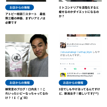
お店からの情報
ミトコンドリアを活性化すると
瘦せるのかダイエットになるの
アトピー相談①スタート 最低
か？
限三種の神器、まずいアミノは
必要です
お店からの情報
お店からの情報
嫁発言のブログ！口内炎！！こ
3日でしもやけ治ってるんですけ
れいったいどーなっちゃってるわ
ど、新潟女子！嬉しいです(^^)
け？！Σ（ﾟдﾟlll）