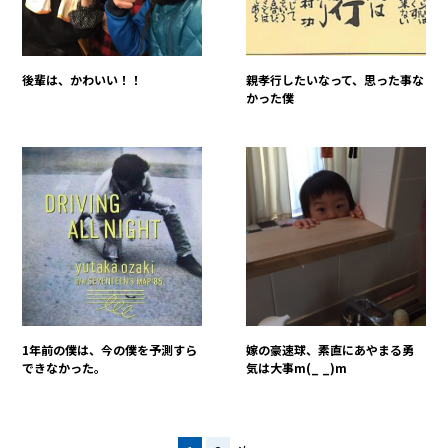
後輩は、かわいい！！
親孝行したいなって、思った事な
かった僕
1年前の僕は、今の僕を予測すら
嫁の豪速球、素直にあやまる勇
できなかった。
気は大事m(_ _)m
投