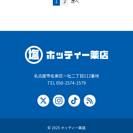
1
2
次へ
稿
の
ペ
ー
ジ
送
り
名古屋市名東区一社二丁目112番地
TEL 050-1574-1579
© 2025 ホッティー薬店