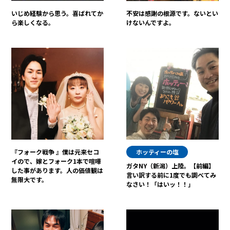
いじめ経験から思う。喜ばれてか
不安は感謝の根源です。ないとい
ら楽しくなる。
けないんですよ。
『フォーク戦争 』僕は元来セコ
ホッティーの塩
イので、嫁とフォーク1本で喧嘩
ガタNY（新潟）上陸。【前編】
した事があります。人の価値観は
言い訳する前に1度でも調べてみ
無限大です。
なさい！「はいッ！！」