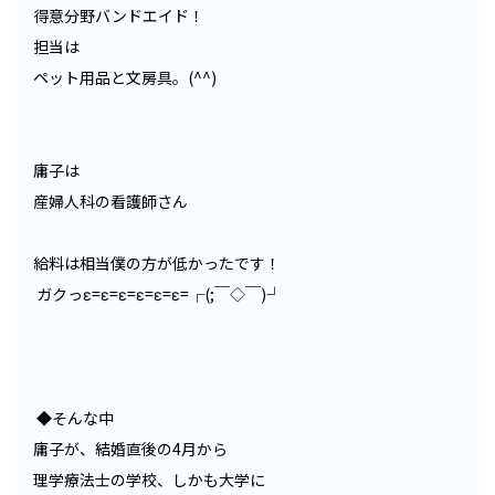
得意分野バンドエイド！
担当は
ペット用品と文房具。(^^)
庸子は
産婦人科の看護師さん
給料は相当僕の方が低かったです！
ガクっε=ε=ε=ε=ε=ε=┌(;￣◇￣)┘
◆そんな中
庸子が、結婚直後の4月から
理学療法士の学校、しかも大学に