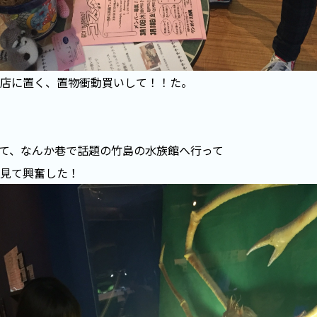
店に置く、置物衝動買いして！！た。
て、なんか巷で話題の竹島の水族館へ行って
見て興奮した！