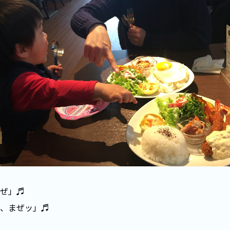
ぜ」♬
、まぜッ」♬